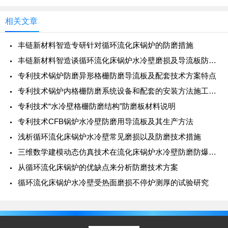
作外表的粗糙程度、切削
相关文章
丰链新材料智造专研针对循环流化床锅炉的防磨措施
丰链新材料智造谈循环流化床锅炉水冷壁磨损及导流板防磨治理
专利技术锅炉防磨异形格栅防磨导流板及配套技术方案特点
专利技术锅炉内格栅防磨系统设备和配套的安装方法施工工艺
专利技术“水冷壁格栅防磨结构”防磨板材料说明
专利技术CFB锅炉水冷壁防磨用导流板及其生产方法
浅析循环流化床锅炉水冷壁常见磨损以及防磨技术措施
三维数学建模动态仿真技术在流化床锅炉水冷壁防磨防爆中的探索应用
从循环流化床锅炉的优缺点来分析防磨技术方案
循环流化床锅炉水冷壁受热面磨损不停炉测厚的试验研究