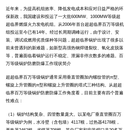
近年来，为提高机组效率、降低发电成本和应对日益严格的环
保新政，我国建设和投运了一大批600MW、1000MW等级超
超临界燃煤火力发电机组。从2006年首台超超临界百万等级机
组投运至今已有14年。经过长周期调峰运行，由于设计、安
装、调试或燃用劣质煤种等问题，超超临界锅炉出现了很多以
前未曾遇到的新难题，如新型高强热钢焊缝裂纹、氧化皮脱落
等，普遍面临着锅炉运行不稳定、泄漏非停次数多的难题。百
万等级锅炉防磨防爆工作现状简介
超超临界百万等级锅炉通常采用垂直管圈加内螺纹管的π型、
螺旋上升管圈的π型和螺旋上升管圈的塔式三种结构。从超超
临界百万等级锅炉防磨防爆工作角度看，目前主要有四个普遍
性难点：
（1）锅炉结构复杂、四管数量庞大。以某电厂垂直管圈百万
等级锅炉为例，水冷壁（含包墙）4117根，过热器4178根，
再热器2462根，省煤器708根，其中厂家和安装焊口共20多万