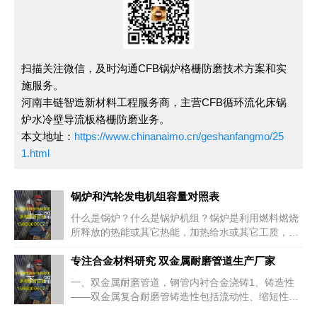
扫描关注微信，及时沟通CFB锅炉格栅防磨技术方案和实
施服务。
河南丰链智造新材料工程服务商，主营CFB循环流化床锅
炉水冷壁导流板格栅防磨业务。
本文地址：
https://www.chinanaimo.cn/geshanfangmo/25
1.html
锅炉和汽轮发电机组容量对照表
上一篇
什么是锅炉？什么是锅炉机组？锅炉是利用燃料燃烧
所释放的热能或其它热能，加热给水或其它工质，以
获得规定参数（温度、压力）和品质的蒸汽、热水或
其它工质的设备。锅炉机
专注合金材料研究 双金属耐磨管道生产厂家
下一篇
一、双金属耐磨管道，钢管内衬合金浇铸1、铸造性
——双金属复合耐磨管铸造性包括流动性、缩短性和
偏析倾向等。2、切削加工性——通常能够切削后工