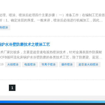
处理、喷涂、喷涂后处理四个主要步骤： 一）准备工作：在编制工艺前首
析：1、确定涂层的厚度。一般来讲，喷涂后必须进行机械加工，因此涂
胀冷缩等。2、
热喷涂
锅炉水冷壁防磨技术之喷涂工艺
技术厂家比较多，主要是超音速电弧热喷涂技术，针对金属表面作防腐耐
CFB循环流化床锅炉水冷壁防磨的各类技术工艺，除了防磨梁、蓝泥、
智造新材料工程服务商导流板防磨，喷涂也曾经是用得非常普及的防磨工
819
火焰喷涂
电弧喷涂
等离子喷涂
爆炸喷涂
超音速火焰喷涂
法中应用较广泛的有火焰喷涂、电弧喷涂、等离
1