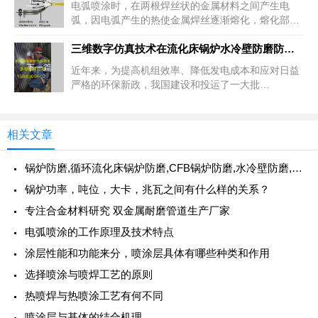
上一篇
电弧喷涂时，在两根焊丝状的金属材料之间产生电
弧，因电弧产生的热使金属焊丝逐渐熔化，熔化部分
被压缩空气气流喷向基体表面而形成涂层。设备部件
主要包括：电源系统、导线
三维数字仿真技术在流化床锅炉水冷壁防磨防爆中的开发和应用
下一篇
近年来，为提高机组效率、降低发电成本和应对日益
严格的环保新政，我国建设和投运了一大批
600MW、1000MW等级超超临界燃煤火力发电机
组。从2006年首台超超临
相关文章
锅炉防磨,循环流化床锅炉防磨,CFB锅炉防磨,水冷壁防磨,格栅防磨,丰智链防磨
锅炉功率，吨位，大卡，兆瓦之间有什么样的关系？
专注合金材料研究 双金属耐磨管道生产厂家
电弧喷涂的工作原理及技术特点
涂层性能和功能来分，喷涂层具体有哪些种类和作用
选择喷涂与喷焊工艺的原则
热喷焊与热喷涂工艺有何不同
喷涂层与基体的结合机理