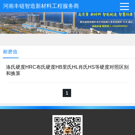
河南丰链智造新材料工程服务商
耐磨值
洛氏硬度HRC布氏硬度HB里氏HL肖氏HS等硬度对照区别
和换算
1