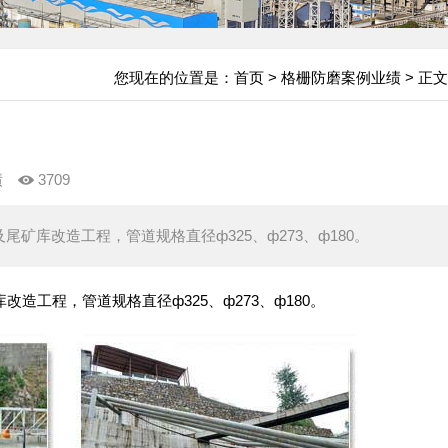
您现在的位置是：
首页
>
格栅防磨案例业绩
> 正文
绩
3709
尾矿库改造工程，管道规格直径ф325、ф273、ф180。
造工程，管道规格直径ф325、ф273、ф180。